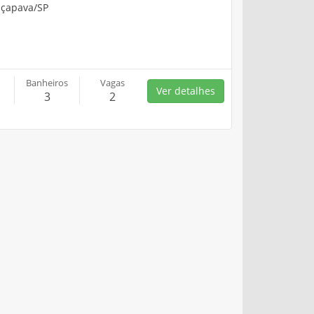
açapava/SP
Banheiros
Vagas
Ver detalhes
3
2