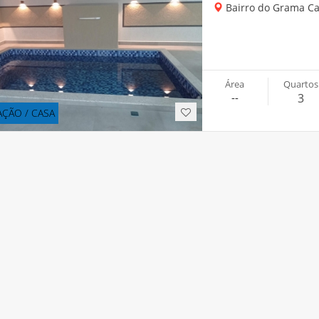
Bairro do Grama C
Área
Quartos
--
3
ÇÃO / CASA