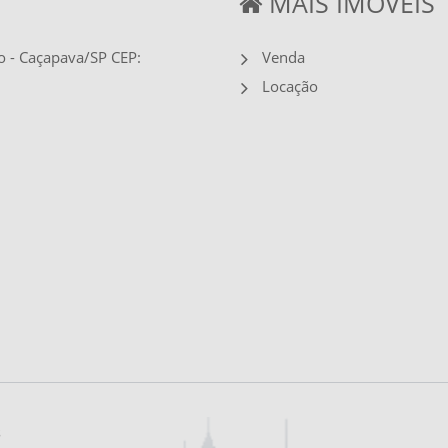
MAIS IMÓVEIS
o - Caçapava/SP CEP:
Venda
Locação
s