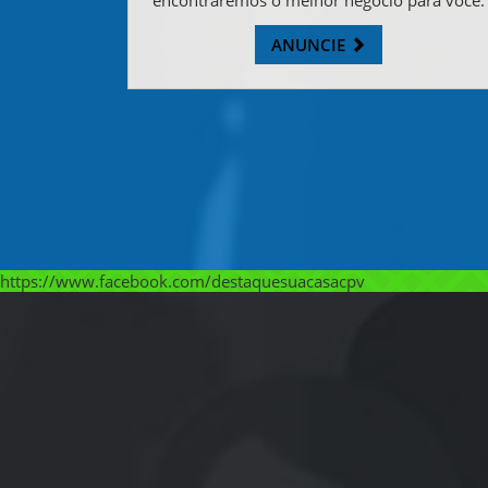
ANUNCIE
https://www.facebook.com/destaquesuacasacpv