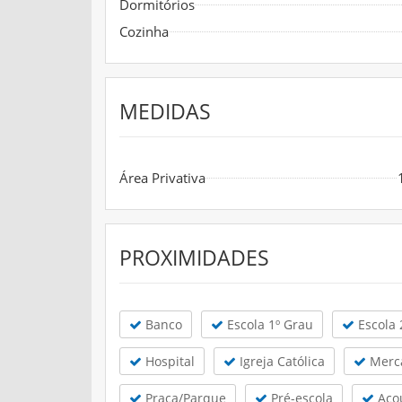
Dormitórios
Cozinha
MEDIDAS
Área Privativa
PROXIMIDADES
Banco
Escola 1º Grau
Escola 
Hospital
Igreja Católica
Merc
Praça/Parque
Pré-escola
Aço