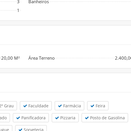
3
Banheiros
1
120,00 M²
Área Terreno
2.400,0
2º Grau
Faculdade
Farmácia
Feira
ado
Panificadora
Pizzaria
Posto de Gasolina
ugue
Sorveteria