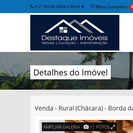
(12) 36536-6064 (Claro)
Meus
Favoritos
0
Detalhes do Imóvel
Venda - Rural (Chácara) - Borda 
AMPLIAR GALERIA -
11 FOTOS