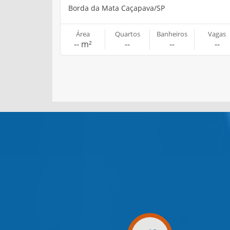
Borda da Mata Caçapava/SP
Área
Quartos
Banheiros
Vagas
-- m²
--
--
--