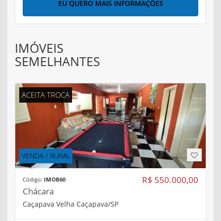
EU QUERO MAIS INFORMAÇÕES
IMÓVEIS
SEMELHANTES
ACEITA TROCA
VENDA / RURAL
R$ 550.000,00
Código:
IMOB60
Chácara
Caçapava Velha Caçapava/SP