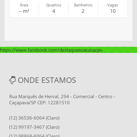
Área
Quartos
Banheiros
Vagas
-- m²
4
2
10
https://www.facebook.com/destaquesuacasacpv
ONDE ESTAMOS
Rua Marquês de Herval, 294 - Comercial - Centro -
Caçapava/SP CEP: 12281510
(12) 36536-6064 (Claro)
(12) 99197-3467 (Claro)
(12) 98868-6064 (Claro)