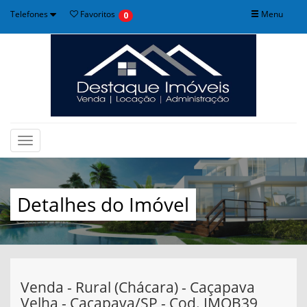
Telefones
Favoritos
Menu
0
Toggle
navigation
Detalhes do Imóvel
Venda - Rural (Chácara) - Caçapava
Velha - Caçapava/SP - Cod. IMOB39