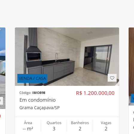
VENDA / CASA
R$ 1.200.000,00
Código:
IMOB98
Em condomínio
Grama Caçapava/SP
0
Área
Quartos
Banheiros
Vagas
-- m²
3
2
2