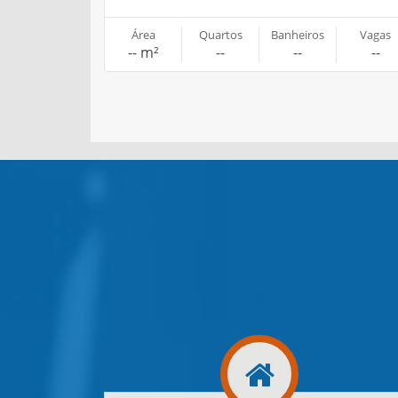
Área
Quartos
Banheiros
Vagas
-- m²
--
--
--