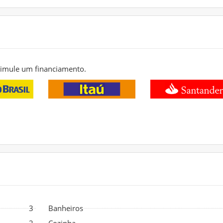
 simule um financiamento.
3
Banheiros
2
Cozinha