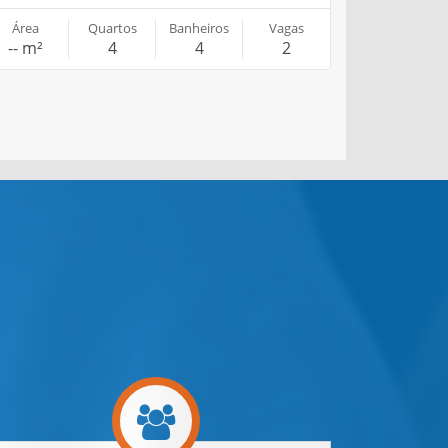
Área
Quartos
Banheiros
Vagas
-- m²
4
4
2